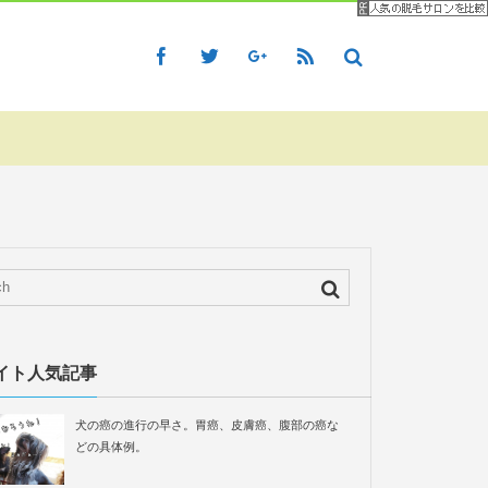
イト人気記事
犬の癌の進行の早さ。胃癌、皮膚癌、腹部の癌な
どの具体例。