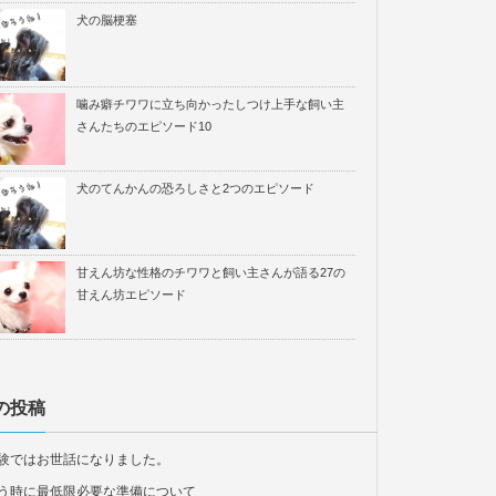
犬の脳梗塞
噛み癖チワワに立ち向かったしつけ上手な飼い主
さんたちのエピソード10
犬のてんかんの恐ろしさと2つのエピソード
甘えん坊な性格のチワワと飼い主さんが語る27の
甘えん坊エピソード
の投稿
験ではお世話になりました。
う時に最低限必要な準備について