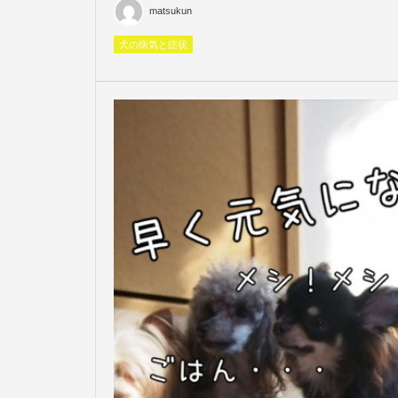
matsukun
犬の病気と症状