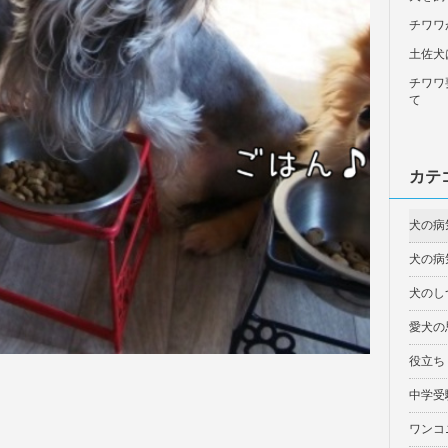
チワワ
土佐犬
チワワ
て
カテ
犬の病
犬の病
犬のし
愛犬の
役立ち
中学受
ワンコ