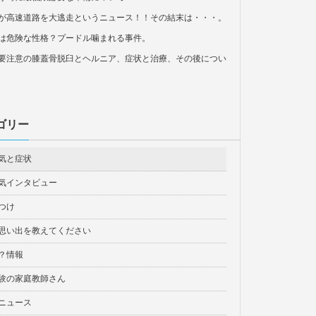
が高速道路を大逃走というニュース！！その結末は・・・。
は危険な性格？プードル噛まれる事件。
要注意の膝蓋骨脱臼とヘルニア、症状と治療、その後につい
ゴリー
気と症状
気インタビュー
つけ
思い出を教えてください
？情報
験の家庭教師さん
ニュース