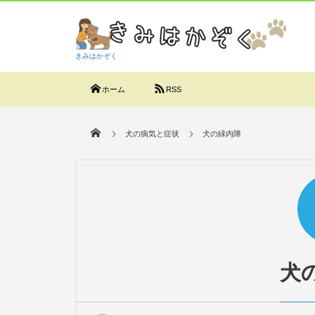
きみはかぞく
ホーム
RSS
犬の病気と症状
犬の緑内障
犬