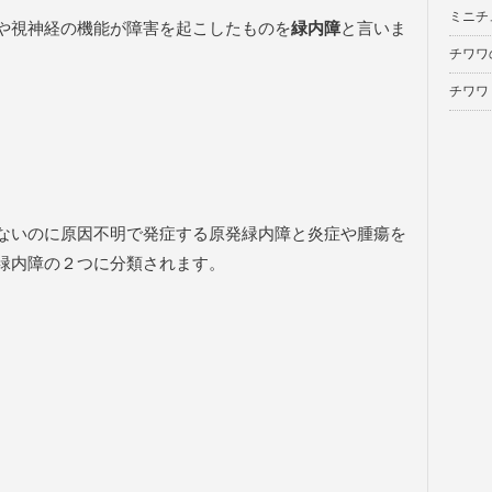
ミニチ
や視神経の機能が障害を起こしたものを
緑内障
と言いま
チワワ
チワワ
ないのに原因不明で発症する原発緑内障と炎症や腫瘍を
緑内障の２つに分類されます。