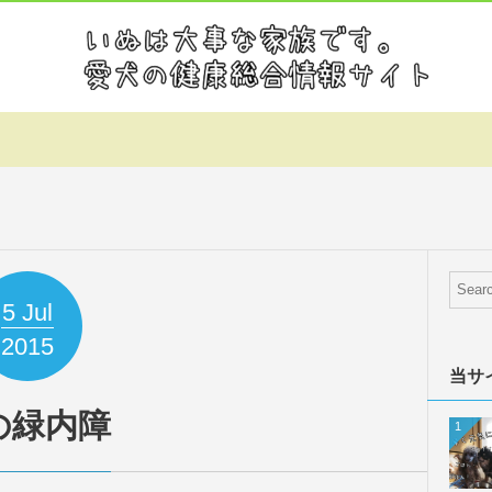
5
Jul
2015
当サ
の緑内障
1