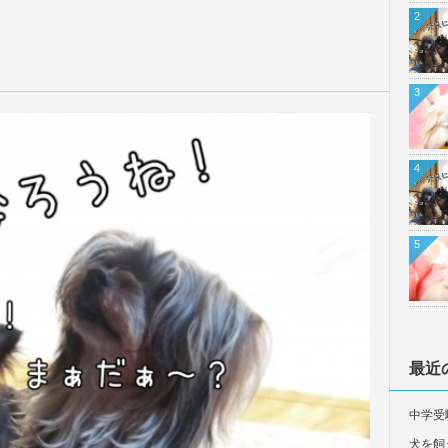
2
3
4
5
最近
中学受
犬を飼