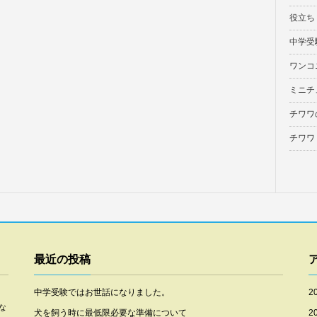
役立ち
中学受
ワンコ
ミニチ
チワワ
チワワ
最近の投稿
中学受験ではお世話になりました。
2
な
犬を飼う時に最低限必要な準備について
2