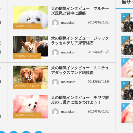
当サ
ー
犬の病気インタビュー マルチー
ズ尻尾と背中に腫瘍
1
日
2015年6月16日
matsukun
犬の病気インタビュー
ス
犬の病気インタビュー ジャック
2
症
ラッセルテリア尿管結石
日
2015年6月16日
matsukun
犬の病気インタビュー
3
シ
犬の病気インタビュー ミニチュ
アダックスフンド結膜炎
日
2015年6月16日
matsukun
4
犬の病気インタビュー
ュ
犬の病気インタビュー チワワ散
Ｄ
歩のし過ぎに気をつけよう！
5
2015年6月16日
matsukun
犬の病気インタビュー
日