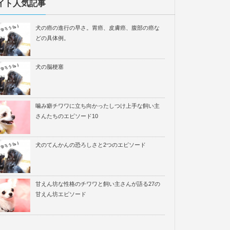
イト人気記事
犬の癌の進行の早さ。胃癌、皮膚癌、腹部の癌な
どの具体例。
犬の脳梗塞
噛み癖チワワに立ち向かったしつけ上手な飼い主
さんたちのエピソード10
犬のてんかんの恐ろしさと2つのエピソード
甘えん坊な性格のチワワと飼い主さんが語る27の
甘えん坊エピソード