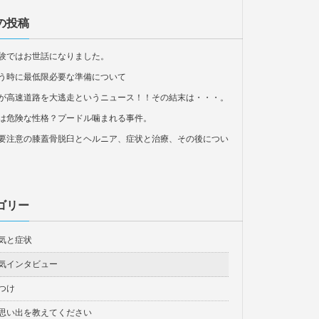
の投稿
験ではお世話になりました。
う時に最低限必要な準備について
が高速道路を大逃走というニュース！！その結末は・・・。
は危険な性格？プードル噛まれる事件。
要注意の膝蓋骨脱臼とヘルニア、症状と治療、その後につい
ゴリー
気と症状
気インタビュー
つけ
思い出を教えてください