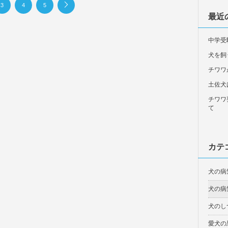
3
4
5
最近
中学受
犬を飼
チワワ
土佐犬
チワワ
て
カテ
犬の病
犬の病
犬のし
愛犬の