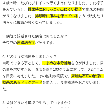
４歳の時、たびたびトイレへ行くようになりました。また様子
をみていると、
排尿時におしっこが出にくい様子
で排尿の時間
が長くなりました。
排尿時に痛みを伴っている
ようで吠えたり
明らかに機嫌が悪くなっていました。
3. 病院で診断された病名は何でしたか？
チワワの
尿路結石症
だそうです。
4. どのような治療をしましたか？
自宅でできる事として、
こまめな水分補給
を心がけました。尿
の量を増やすため、食塩を食事100グラムに対して、0.2グラム
を目安に与えました。その他動物病院で、
尿路結石症の治療に
効果のあるドッグフード
を購入し、食事療法をおこないまし
た。
5. 犬はどういう環境で生活していますか？