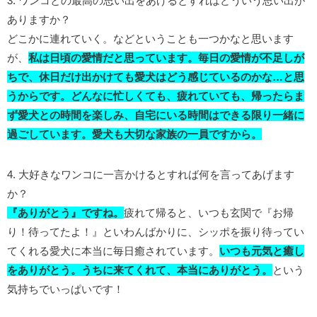
3. ワンコとの最高の思い出をあげるとすればどういう思い出が
ありますか？
どこかに連れていく。などということも一つかなと思います
が、
私は日頃の愛情だと思っています。毎日の愛情が不足しが
ちで、休日だけ出かけても愛犬はどう感じているのかな…と思
うからです。どんなに忙しくても、疲れていても、帰ったらま
ず愛犬との時間を楽しみ、自宅にいる時間はできる限り一緒に
過ごしています。愛犬も大切な家族の一員ですから。
4. 大好きなワンコに一言かけるとすれば何を言ってあげます
か？
『ありがとう』ですね。
疲れて帰ると、いつも玄関で『お帰
り！待ってたよ！』といわんばかりに、シッポを振り待ってい
てくれる愛犬に本当に毎日癒されています。
いつも元気と癒し
をありがとう。うちに来てくれて、本当にありがとう。
という
気持ちでいっぱいです！